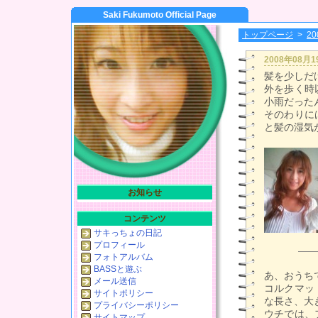
Saki Fukumoto Official Page
トップページ
>
2
2008年08月
髪を少しだ
外を歩く時
小雨だった
そのわりに
と髪の湿気
お知らせ
コンテンツ
サキっちょの日記
プロフィール
フォトアルバム
BASSと遊ぶ
あ、おうち
メール送信
コルクマッ
サイトポリシー
な長さ、大
プライバシーポリシー
ウチでは、
サイトマップ