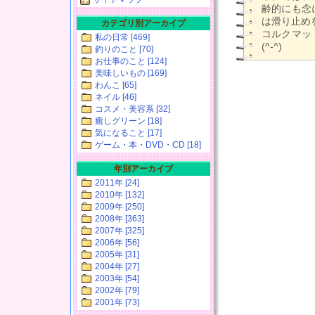
齢的にも念
は滑り止め
カテゴリ別アーカイブ
コルクマッ
私の日常 [469]
(^-^)
釣りのこと [70]
お仕事のこと [124]
美味しいもの [169]
わんこ [65]
ネイル [46]
コスメ・美容系 [32]
癒しグリーン [18]
気になること [17]
ゲーム・本・DVD・CD [18]
年別アーカイブ
2011年 [24]
2010年 [132]
2009年 [250]
2008年 [363]
2007年 [325]
2006年 [56]
2005年 [31]
2004年 [27]
2003年 [54]
2002年 [79]
2001年 [73]