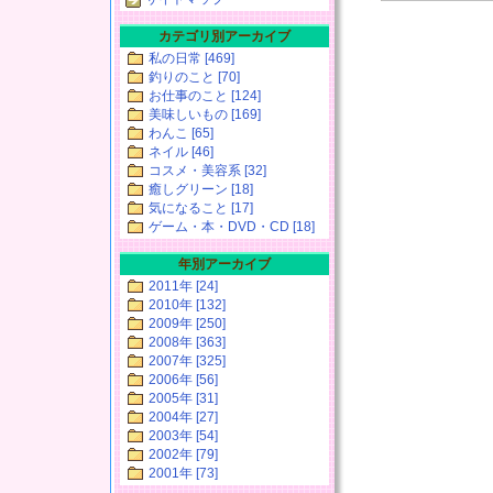
カテゴリ別アーカイブ
私の日常 [469]
釣りのこと [70]
お仕事のこと [124]
美味しいもの [169]
わんこ [65]
ネイル [46]
コスメ・美容系 [32]
癒しグリーン [18]
気になること [17]
ゲーム・本・DVD・CD [18]
年別アーカイブ
2011年 [24]
2010年 [132]
2009年 [250]
2008年 [363]
2007年 [325]
2006年 [56]
2005年 [31]
2004年 [27]
2003年 [54]
2002年 [79]
2001年 [73]