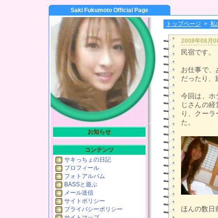
Saki Fukumoto Official Page
トップページ
>
私
2008年08月
民宿です。
お仕事で、
だったり、
今回は、ホ
じさんの経
り、クーラ
た。
お知らせ
コンテンツ
サキっちょの日記
プロフィール
フォトアルバム
BASSと遊ぶ
メール送信
サイトポリシー
ほんの数日
プライバシーポリシー
サイトマップ