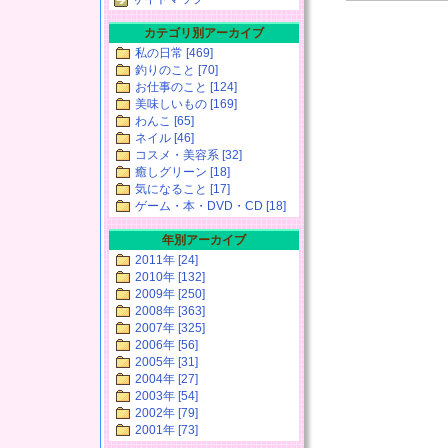
カテゴリ別アーカイブ
私の日常 [469]
釣りのこと [70]
お仕事のこと [124]
美味しいもの [169]
わんこ [65]
ネイル [46]
コスメ・美容系 [32]
癒しグリーン [18]
気になること [17]
ゲーム・本・DVD・CD [18]
年別アーカイブ
2011年 [24]
2010年 [132]
2009年 [250]
2008年 [363]
2007年 [325]
2006年 [56]
2005年 [31]
2004年 [27]
2003年 [54]
2002年 [79]
2001年 [73]