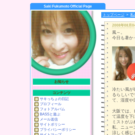
Saki Fukumoto Official Page
トップページ
>
私
2008年08月
風～。
今日も暑か
お知らせ
冷たい風が
コンテンツ
るらしいで
サキっちょの日記
て、湿度や
プロフィール
フォトアルバム
大阪では、
BASSと遊ぶ
て温度を下
メール送信
ミストがぶ
サイトポリシー
私、ニュー
プライバシーポリシー
涼しく感じ
サイトマップ