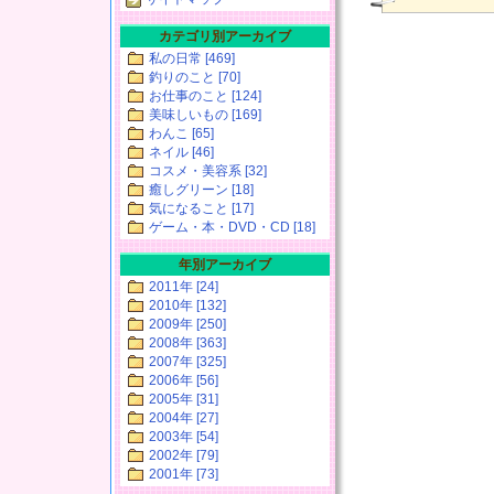
カテゴリ別アーカイブ
私の日常 [469]
釣りのこと [70]
お仕事のこと [124]
美味しいもの [169]
わんこ [65]
ネイル [46]
コスメ・美容系 [32]
癒しグリーン [18]
気になること [17]
ゲーム・本・DVD・CD [18]
年別アーカイブ
2011年 [24]
2010年 [132]
2009年 [250]
2008年 [363]
2007年 [325]
2006年 [56]
2005年 [31]
2004年 [27]
2003年 [54]
2002年 [79]
2001年 [73]