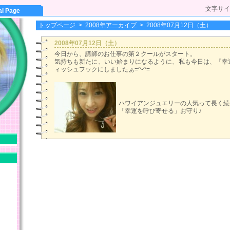
文字サイ
al Page
トップページ
>
2008年アーカイブ
>
2008年07月12日（土）
2008年07月12日（土）
今日から、講師のお仕事の第２クールがスタート。
気持ちも新たに、いい始まりになるように、私も今日は、『幸
ィッシュフックにしましたぁ=^-^=
ハワイアンジュエリーの人気って長く続
「幸運を呼び寄せる」お守り♪