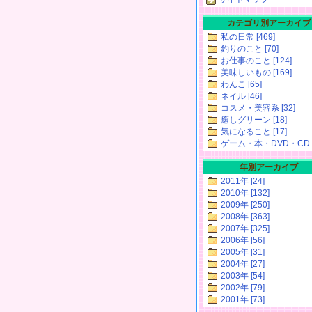
カテゴリ別アーカイブ
私の日常 [469]
釣りのこと [70]
お仕事のこと [124]
美味しいもの [169]
わんこ [65]
ネイル [46]
コスメ・美容系 [32]
癒しグリーン [18]
気になること [17]
ゲーム・本・DVD・CD [
年別アーカイブ
2011年 [24]
2010年 [132]
2009年 [250]
2008年 [363]
2007年 [325]
2006年 [56]
2005年 [31]
2004年 [27]
2003年 [54]
2002年 [79]
2001年 [73]