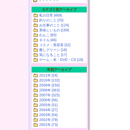
カテゴリ別アーカイブ
私の日常 [469]
釣りのこと [70]
お仕事のこと [124]
美味しいもの [169]
わんこ [65]
ネイル [46]
コスメ・美容系 [32]
癒しグリーン [18]
気になること [17]
ゲーム・本・DVD・CD [18]
年別アーカイブ
2011年 [24]
2010年 [132]
2009年 [250]
2008年 [363]
2007年 [325]
2006年 [56]
2005年 [31]
2004年 [27]
2003年 [54]
2002年 [79]
2001年 [73]