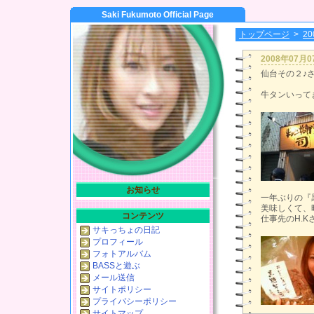
Saki Fukumoto Official Page
トップページ
>
2
2008年07月
仙台その２♪
牛タンいって
お知らせ
一年ぶりの『
美味しくて、
コンテンツ
仕事先のH.K
サキっちょの日記
プロフィール
フォトアルバム
BASSと遊ぶ
メール送信
サイトポリシー
プライバシーポリシー
サイトマップ