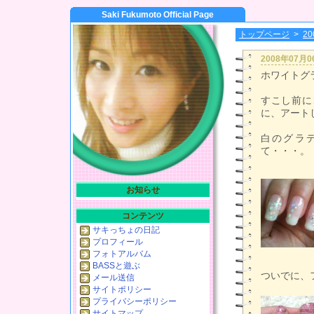
Saki Fukumoto Official Page
トップページ
>
2
2008年07月
ホワイトグ
すこし前に
に、アート
白のグラ
て・・・。
お知らせ
コンテンツ
サキっちょの日記
プロフィール
フォトアルバム
BASSと遊ぶ
ついでに、
メール送信
サイトポリシー
プライバシーポリシー
サイトマップ