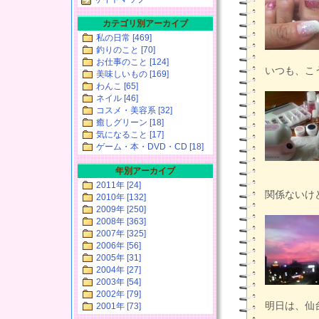
カテゴリ別アーカイブ
私の日常 [469]
釣りのこと [70]
お仕事のこと [124]
いつも、こ
美味しいもの [169]
わんこ [65]
ネイル [46]
コスメ・美容系 [32]
癒しグリーン [18]
気になること [17]
ゲーム・本・DVD・CD [18]
年別アーカイブ
2011年 [24]
関係ないけ
2010年 [132]
2009年 [250]
2008年 [363]
2007年 [325]
2006年 [56]
2005年 [31]
2004年 [27]
2003年 [54]
2002年 [79]
明日は、仙
2001年 [73]