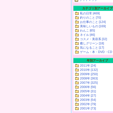
カテゴリ別アーカイブ
私の日常 [469]
釣りのこと [70]
お仕事のこと [124]
美味しいもの [169]
わんこ [65]
ネイル [46]
コスメ・美容系 [32]
癒しグリーン [18]
気になること [17]
ゲーム・本・DVD・CD [
年別アーカイブ
2011年 [24]
2010年 [132]
2009年 [250]
2008年 [363]
2007年 [325]
2006年 [56]
2005年 [31]
2004年 [27]
2003年 [54]
2002年 [79]
2001年 [73]