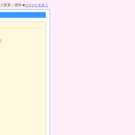
ズ変更｜標準 ■
□
□
□
□
大きく
)