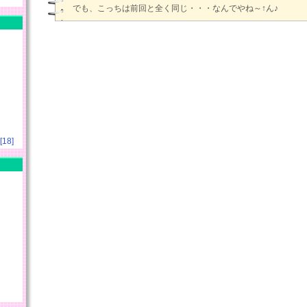
でも、こっちは前回と全く同じ・・・なんでやね～↑ん♪
18]