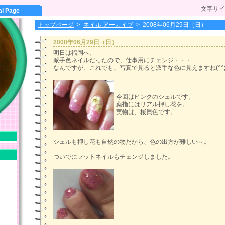
文字サイ
al Page
トップページ
>
ネイル アーカイブ
>
2008年06月29日（日）
2008年06月29日（日）
明日は福岡へ。
派手色ネイルだったので、仕事用にチェンジ・・・
なんですが、これでも、写真で見ると派手な色に見えますね(^^;
今回はピンクのシェルです。
薬指にはリアル押し花を。
実物は、桜貝色です。
シェルも押し花も自然の物だから、色の出方が難しい～。
ついでにフットネイルもチェンジしました。