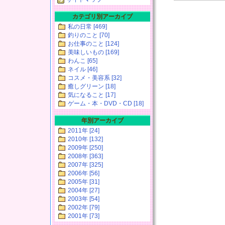
カテゴリ別アーカイブ
私の日常 [469]
釣りのこと [70]
お仕事のこと [124]
美味しいもの [169]
わんこ [65]
ネイル [46]
コスメ・美容系 [32]
癒しグリーン [18]
気になること [17]
ゲーム・本・DVD・CD [18]
年別アーカイブ
2011年 [24]
2010年 [132]
2009年 [250]
2008年 [363]
2007年 [325]
2006年 [56]
2005年 [31]
2004年 [27]
2003年 [54]
2002年 [79]
2001年 [73]