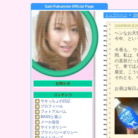
Saki Fukumoto Official Page
トップページ
>
2
2008年06月
ヘンなお天
今年、とい
今夜も、ウ
間。私は、
の直前だっ
て。車でほ
最近、こう
それとも、
お知らせ
お昼は毎日
コンテンツ
サキっちょの日記
プロフィール
フォトアルバム
BASSと遊ぶ
メール送信
サイトポリシー
プライバシーポリシー
サイトマップ