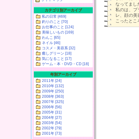
なってまし
私のは、プ
カテゴリ別アーカイブ
レ、顔の美
私の日常 [469]
こったところ
釣りのこと [70]
お仕事のこと [124]
美味しいもの [169]
わんこ [65]
ネイル [46]
コスメ・美容系 [32]
癒しグリーン [18]
気になること [17]
ゲーム・本・DVD・CD [18]
年別アーカイブ
2011年 [24]
2010年 [132]
2009年 [250]
2008年 [363]
2007年 [325]
2006年 [56]
2005年 [31]
2004年 [27]
2003年 [54]
2002年 [79]
2001年 [73]