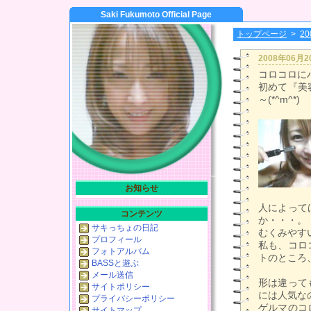
Saki Fukumoto Official Page
トップページ
>
2
2008年06月
コロコロに
初めて『美
～(*^m^*)
お知らせ
人によって
コンテンツ
か・・・。
サキっちょの日記
むくみやす
プロフィール
私も、コロ
フォトアルバム
トのところ
BASSと遊ぶ
メール送信
形は違って
サイトポリシー
には人気な
プライバシーポリシー
ゲルマのコ
サイトマップ