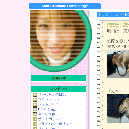
Saki Fukumoto Official Page
トップページ
>
私
2008年06月
明日は、東
気配を察し
寝ちゃいました
お知らせ
コンテンツ
「ん？」
サキっちょの日記
プロフィール
フォトアルバム
BASSと遊ぶ
メール送信
サイトポリシー
プライバシーポリシー
サイトマップ