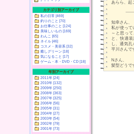
あらら、起
カテゴリ別アーカイブ
私の日常 [469]
釣りのこと [70]
知幸さん、
お仕事のこと [124]
私が使って
美味しいもの [169]
～と思って
わんこ [65]
と、快適装
ネイル [46]
し、通気孔
コスメ・美容系 [32]
平川さんで
癒しグリーン [18]
気になること [17]
Nさん、
ゲーム・本・DVD・CD [18]
髪型どうで
年別アーカイブ
2011年 [24]
2010年 [132]
2009年 [250]
2008年 [363]
2007年 [325]
2006年 [56]
2005年 [31]
2004年 [27]
2003年 [54]
2002年 [79]
2001年 [73]