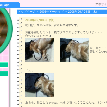
文字サイ
al Page
トップページ
>
2008年アーカイブ
>
2008年06月04日（水）
2008年06月04日（水）
明日は、東京へ出張。荷造り準備中です。
気配を察したミント、横でグズグズとぐずってたけど・・・
寝ちゃいました(^^;)
か、顔が・・
苦しくないの
「ん？」
あらら、起こしちゃった。一緒に行けなくてごめんね、ミント