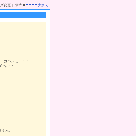
ズ変更｜標準 ■
□
□
□
□
大きく
・カバンに・・・
かな・・
ちゃん。