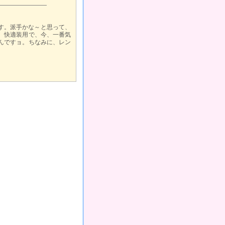
です。派手かな～と思って、
、快適装用で、今、一番気
んですョ。ちなみに、レン