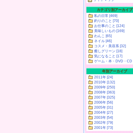
カテゴリ別アーカイブ
私の日常 [469]
釣りのこと [70]
お仕事のこと [124]
美味しいもの [169]
わんこ [65]
ネイル [46]
コスメ・美容系 [32]
癒しグリーン [18]
気になること [17]
ゲーム・本・DVD・CD [
年別アーカイブ
2011年 [24]
2010年 [132]
2009年 [250]
2008年 [363]
2007年 [325]
2006年 [56]
2005年 [31]
2004年 [27]
2003年 [54]
2002年 [79]
2001年 [73]