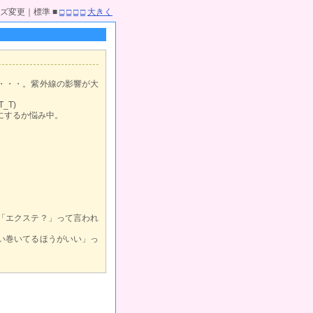
ズ変更｜標準 ■
□
□
□
□
大きく
・・・。紫外線の影響が大
_T)
にするか悩み中。
「エクステ？」って言われ
い巻いてるほうがいい」っ