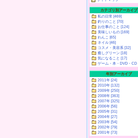
カテゴリ別アーカイブ
私の日常 [469]
釣りのこと [70]
お仕事のこと [124]
美味しいもの [169]
わんこ [65]
ネイル [46]
コスメ・美容系 [32]
癒しグリーン [18]
気になること [17]
ゲーム・本・DVD・CD [
年別アーカイブ
2011年 [24]
2010年 [132]
2009年 [250]
2008年 [363]
2007年 [325]
2006年 [56]
2005年 [31]
2004年 [27]
2003年 [54]
2002年 [79]
2001年 [73]