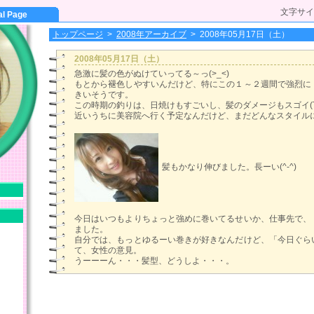
文字サイ
al Page
トップページ
>
2008年アーカイブ
>
2008年05月17日（土）
2008年05月17日（土）
急激に髪の色がぬけていってる～っ(>_<)
もとから褪色しやすいんだけど、特にこの１～２週間で強烈に
きいそうです。
この時期の釣りは、日焼けもすごいし、髪のダメージもスゴイ(T
近いうちに美容院へ行く予定なんだけど、まだどんなスタイル
髪もかなり伸びました。長ーい(^-^)
今日はいつもよりちょっと強めに巻いてるせいか、仕事先で、
ました。
自分では、もっとゆるーい巻きが好きなんだけど、「今日ぐら
て、女性の意見。
うーーーん・・・髪型、どうしよ・・・。