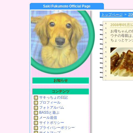
Saki Fukumoto Official Page
トップページ
>
2
2008年05月
お母ちゃんの
ウチの母親は
ちょっとケン
お知らせ
コンテンツ
サキっちょの日記
プロフィール
フォトアルバム
BASSと遊ぶ
メール送信
サイトポリシー
プライバシーポリシー
サイトマップ