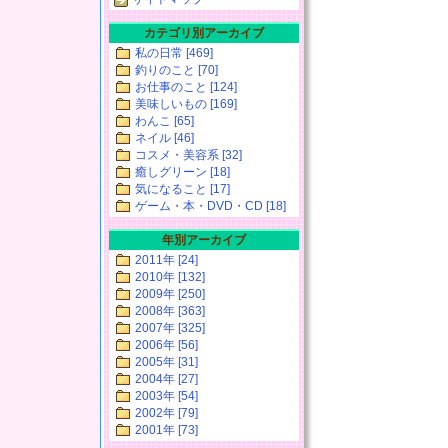
カテゴリ別アーカイブ
私の日常 [469]
釣りのこと [70]
お仕事のこと [124]
美味しいもの [169]
わんこ [65]
ネイル [46]
コスメ・美容系 [32]
癒しグリーン [18]
気になること [17]
ゲーム・本・DVD・CD [18]
年別アーカイブ
2011年 [24]
2010年 [132]
2009年 [250]
2008年 [363]
2007年 [325]
2006年 [56]
2005年 [31]
2004年 [27]
2003年 [54]
2002年 [79]
2001年 [73]