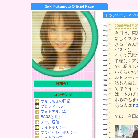
Saki Fukumoto Official Page
トップページ
>
2
2008年04月
今日は、東
新しくスタ
きる「みん
ゲストは、
るくて元気
半端なくア
で、紹介し
いぐらいの
ルトレーナ
私も入会し
お知らせ
てキツイ！
は、体力チ
コンテンツ
ボるのもま
サキっちょの日記
ある人は
ht
プロフィール
フォトアルバム
では、今日
BASSと遊ぶ
メール送信
サイトポリシー
プライバシーポリシー
サイトマップ