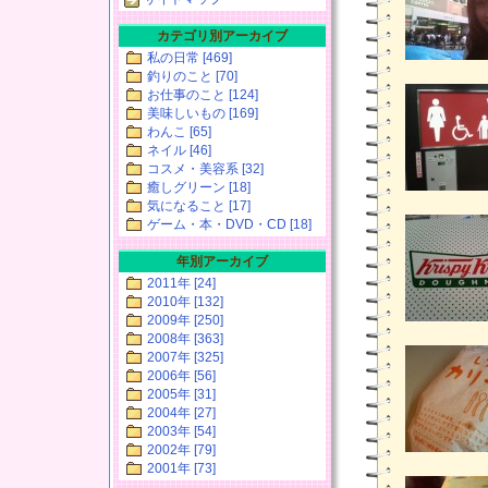
カテゴリ別アーカイブ
私の日常 [469]
釣りのこと [70]
お仕事のこと [124]
美味しいもの [169]
わんこ [65]
ネイル [46]
コスメ・美容系 [32]
癒しグリーン [18]
気になること [17]
ゲーム・本・DVD・CD [18]
年別アーカイブ
2011年 [24]
2010年 [132]
2009年 [250]
2008年 [363]
2007年 [325]
2006年 [56]
2005年 [31]
2004年 [27]
2003年 [54]
2002年 [79]
2001年 [73]