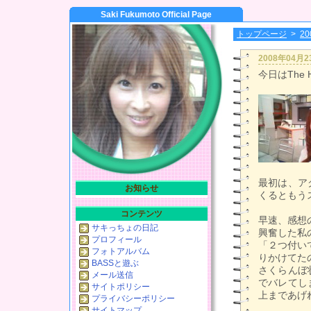
Saki Fukumoto Official Page
トップページ
>
2
2008年04月
今日はThe
最初は、ア
お知らせ
くるともう
コンテンツ
早速、感想
サキっちょの日記
興奮した私の
プロフィール
「２つ付い
フォトアルバム
りかけてた
BASSと遊ぶ
さくらんぼ
メール送信
でバレてし
サイトポリシー
上まであげ
プライバシーポリシー
サイトマップ