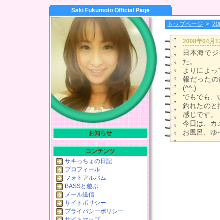
Saki Fukumoto Official Page
トップページ
>
2
2008年04月
日本海でジ
た。
よりによっ
報だったの
(^^;)
でもでも、い
釣れたのと
感じです。
今日は、カ
お風呂、ゆ
お知らせ
コンテンツ
サキっちょの日記
プロフィール
フォトアルバム
BASSと遊ぶ
メール送信
サイトポリシー
プライバシーポリシー
サイトマップ