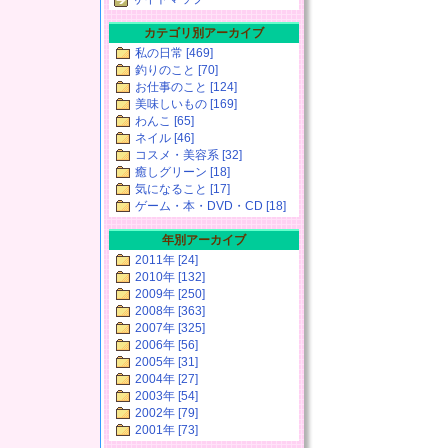
カテゴリ別アーカイブ
私の日常 [469]
釣りのこと [70]
お仕事のこと [124]
美味しいもの [169]
わんこ [65]
ネイル [46]
コスメ・美容系 [32]
癒しグリーン [18]
気になること [17]
ゲーム・本・DVD・CD [18]
年別アーカイブ
2011年 [24]
2010年 [132]
2009年 [250]
2008年 [363]
2007年 [325]
2006年 [56]
2005年 [31]
2004年 [27]
2003年 [54]
2002年 [79]
2001年 [73]