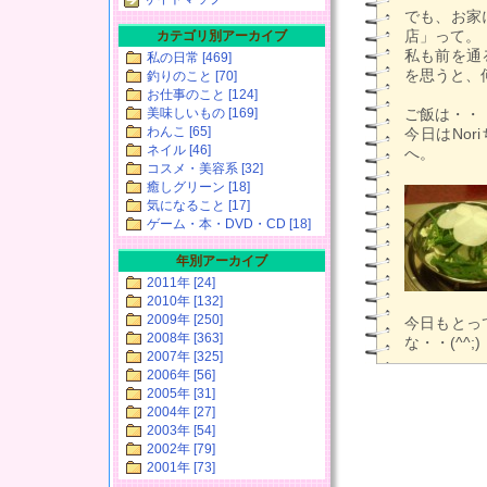
でも、お家
店」って。
カテゴリ別アーカイブ
私も前を通
私の日常 [469]
を思うと、
釣りのこと [70]
お仕事のこと [124]
美味しいもの [169]
ご飯は・・
わんこ [65]
今日はNo
ネイル [46]
へ。
コスメ・美容系 [32]
癒しグリーン [18]
気になること [17]
ゲーム・本・DVD・CD [18]
年別アーカイブ
2011年 [24]
2010年 [132]
2009年 [250]
今日もとっ
2008年 [363]
な・・(^^;)
2007年 [325]
2006年 [56]
2005年 [31]
2004年 [27]
2003年 [54]
2002年 [79]
2001年 [73]