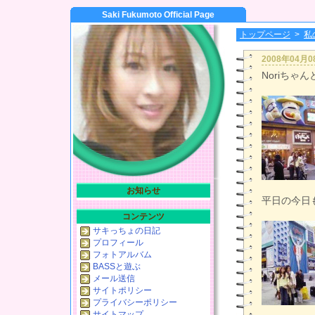
Saki Fukumoto Official Page
トップページ
>
私
2008年04月
Noriちゃ
お知らせ
平日の今日
コンテンツ
サキっちょの日記
プロフィール
フォトアルバム
BASSと遊ぶ
メール送信
サイトポリシー
プライバシーポリシー
サイトマップ