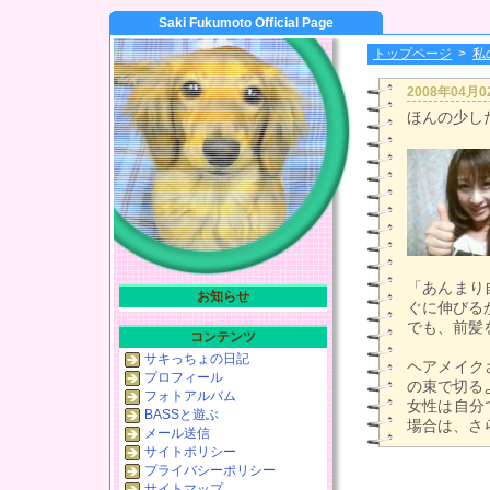
Saki Fukumoto Official Page
トップページ
>
私
2008年04月
ほんの少し
「あんまり
お知らせ
ぐに伸びる
でも、前髪
コンテンツ
サキっちょの日記
ヘアメイク
プロフィール
の束で切る
フォトアルバム
女性は自分
BASSと遊ぶ
場合は、さ
メール送信
サイトポリシー
プライバシーポリシー
サイトマップ