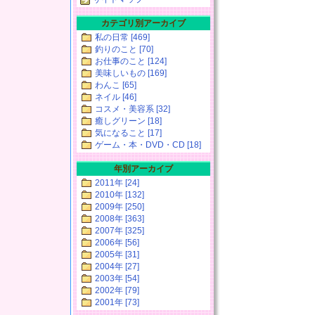
カテゴリ別アーカイブ
私の日常 [469]
釣りのこと [70]
お仕事のこと [124]
美味しいもの [169]
わんこ [65]
ネイル [46]
コスメ・美容系 [32]
癒しグリーン [18]
気になること [17]
ゲーム・本・DVD・CD [18]
年別アーカイブ
2011年 [24]
2010年 [132]
2009年 [250]
2008年 [363]
2007年 [325]
2006年 [56]
2005年 [31]
2004年 [27]
2003年 [54]
2002年 [79]
2001年 [73]