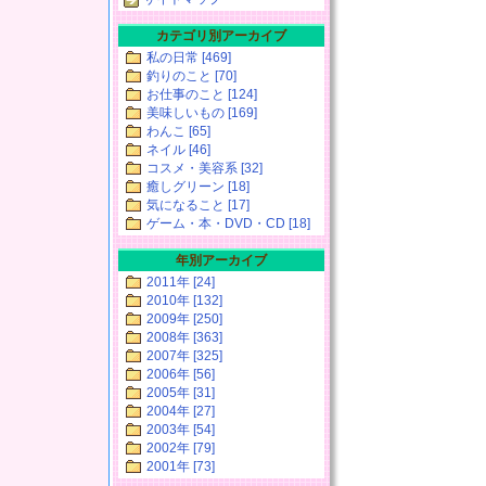
カテゴリ別アーカイブ
私の日常 [469]
釣りのこと [70]
お仕事のこと [124]
美味しいもの [169]
わんこ [65]
ネイル [46]
コスメ・美容系 [32]
癒しグリーン [18]
気になること [17]
ゲーム・本・DVD・CD [18]
年別アーカイブ
2011年 [24]
2010年 [132]
2009年 [250]
2008年 [363]
2007年 [325]
2006年 [56]
2005年 [31]
2004年 [27]
2003年 [54]
2002年 [79]
2001年 [73]