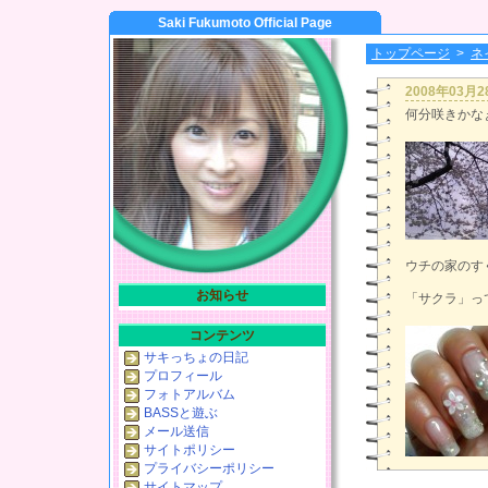
Saki Fukumoto Official Page
トップページ
>
ネ
2008年03月
何分咲きかな
ウチの家のす
お知らせ
「サクラ」っ
コンテンツ
サキっちょの日記
プロフィール
フォトアルバム
BASSと遊ぶ
メール送信
サイトポリシー
プライバシーポリシー
サイトマップ