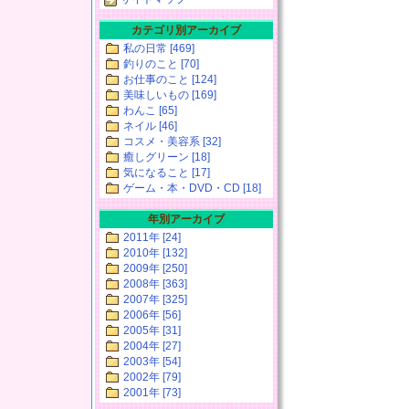
カテゴリ別アーカイブ
私の日常 [469]
釣りのこと [70]
お仕事のこと [124]
美味しいもの [169]
わんこ [65]
ネイル [46]
コスメ・美容系 [32]
癒しグリーン [18]
気になること [17]
ゲーム・本・DVD・CD [18]
年別アーカイブ
2011年 [24]
2010年 [132]
2009年 [250]
2008年 [363]
2007年 [325]
2006年 [56]
2005年 [31]
2004年 [27]
2003年 [54]
2002年 [79]
2001年 [73]