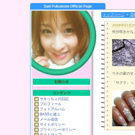
Saki Fukumoto Official Page
トップページ
>
2
2008年03月
何分咲きかな
ウチの家のす
お知らせ
「サクラ」っ
コンテンツ
サキっちょの日記
プロフィール
フォトアルバム
BASSと遊ぶ
メール送信
サイトポリシー
プライバシーポリシー
サイトマップ