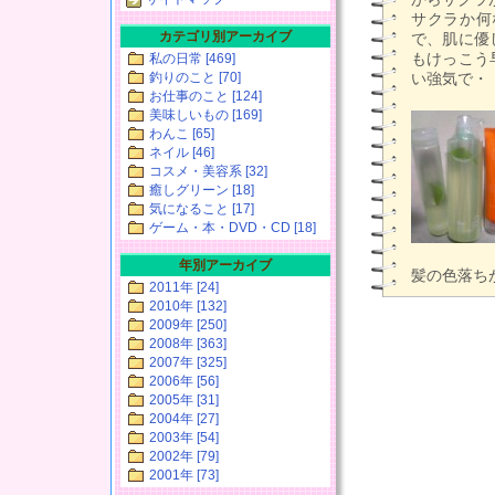
サクラか何
カテゴリ別アーカイブ
で、肌に優
もけっこう
私の日常 [469]
釣りのこと [70]
い強気で・・
お仕事のこと [124]
美味しいもの [169]
わんこ [65]
ネイル [46]
コスメ・美容系 [32]
癒しグリーン [18]
気になること [17]
ゲーム・本・DVD・CD [18]
年別アーカイブ
髪の色落ち
2011年 [24]
2010年 [132]
2009年 [250]
2008年 [363]
2007年 [325]
2006年 [56]
2005年 [31]
2004年 [27]
2003年 [54]
2002年 [79]
2001年 [73]