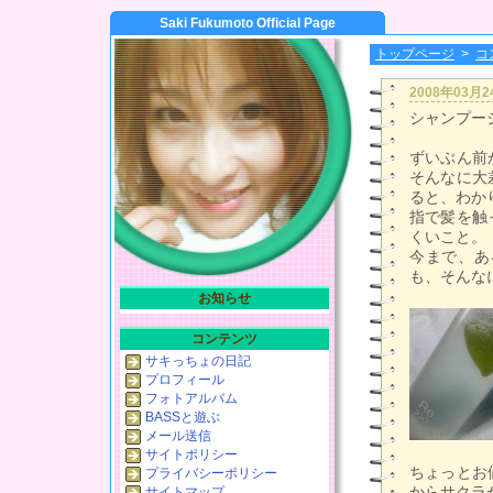
Saki Fukumoto Official Page
トップページ
>
コ
2008年03月
シャンプー
ずいぶん前
そんなに大
ると、わか
指で髪を触
くいこと。
今まで、あ
も、そんな
お知らせ
コンテンツ
サキっちょの日記
プロフィール
フォトアルバム
BASSと遊ぶ
メール送信
サイトポリシー
ちょっとお
プライバシーポリシー
からサクラ
サイトマップ