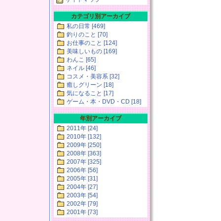
カテゴリ別アーカイブ
私の日常 [469]
釣りのこと [70]
お仕事のこと [124]
美味しいもの [169]
わんこ [65]
ネイル [46]
コスメ・美容系 [32]
癒しグリーン [18]
気になること [17]
ゲーム・本・DVD・CD [18]
年別アーカイブ
2011年 [24]
2010年 [132]
2009年 [250]
2008年 [363]
2007年 [325]
2006年 [56]
2005年 [31]
2004年 [27]
2003年 [54]
2002年 [79]
2001年 [73]