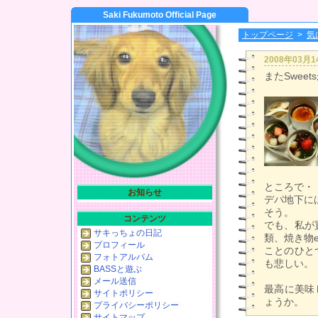
Saki Fukumoto Official Page
トップページ
>
気
2008年03月
またSwee
ところで・
お知らせ
デパ地下に
そう。
コンテンツ
でも、私が
サキっちょの日記
類、焼き物
プロフィール
ことのひと
フォトアルバム
も悲しい。
BASSと遊ぶ
メール送信
最高に美味
サイトポリシー
ょうか。
プライバシーポリシー
サイトマップ