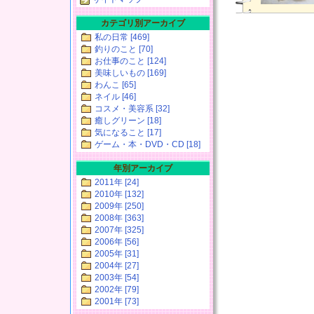
カテゴリ別アーカイブ
私の日常 [469]
釣りのこと [70]
お仕事のこと [124]
美味しいもの [169]
わんこ [65]
ネイル [46]
コスメ・美容系 [32]
癒しグリーン [18]
気になること [17]
ゲーム・本・DVD・CD [18]
年別アーカイブ
2011年 [24]
2010年 [132]
2009年 [250]
2008年 [363]
2007年 [325]
2006年 [56]
2005年 [31]
2004年 [27]
2003年 [54]
2002年 [79]
2001年 [73]