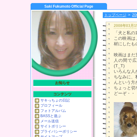
Saki Fukumoto Official Page
トップページ
>
2
2008年03月
「犬と私の
この映画は
材にしたも
映画はまだ
人の間で広
(T_T)
いろんな人
ちなみに、
んという方
お知らせ
ちょっと切
どーぞ・・・(
コンテンツ
サキっちょの日記
プロフィール
フォトアルバム
BASSと遊ぶ
メール送信
サイトポリシー
プライバシーポリシー
サイトマップ