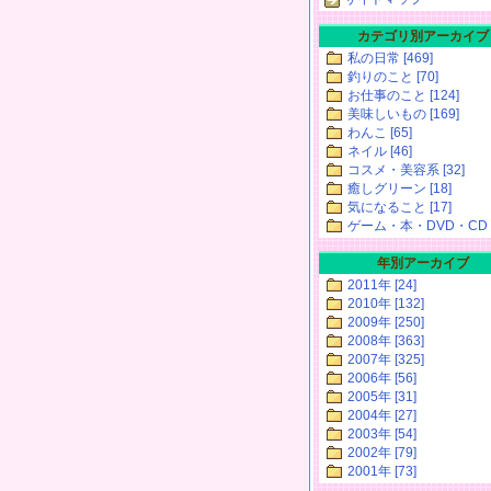
カテゴリ別アーカイブ
私の日常 [469]
釣りのこと [70]
お仕事のこと [124]
美味しいもの [169]
わんこ [65]
ネイル [46]
コスメ・美容系 [32]
癒しグリーン [18]
気になること [17]
ゲーム・本・DVD・CD [
年別アーカイブ
2011年 [24]
2010年 [132]
2009年 [250]
2008年 [363]
2007年 [325]
2006年 [56]
2005年 [31]
2004年 [27]
2003年 [54]
2002年 [79]
2001年 [73]