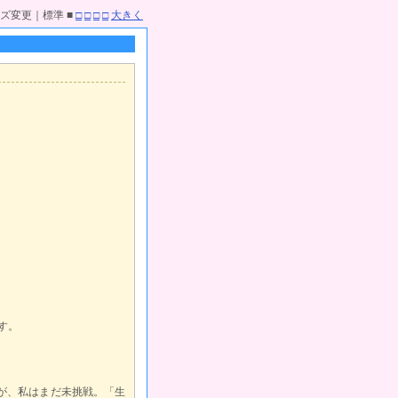
ズ変更｜標準 ■
□
□
□
□
大きく
す。
が、私はまだ未挑戦。「生