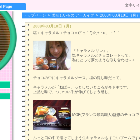
文字サイ
al Page
トップページ
>
美味しいもの アーカイブ
>
2008年03月10日（月）
2008年03月10日（月）
塩＋キャラメル＋チョコ＝(*´ェ｀*)☆;+・o。.・*゜
『キャラメル サレ』。
塩キャラメルとチョコレートって、
私にとって夢のような取り合わせ～♪
チョコの中にキャラメルソース。塩の隠し味だって。
キャラメルが「ねば～」っとしないところが今ドキです。
上品な味で、ついつい手が伸びてしまう感じ。
MOF(フランス最高職人)監修のチョコで
ふっと口の中で溶けてしまう生キャラメルもすごいブームです