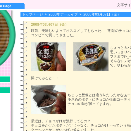
文字サイ
al Page
トップページ
>
2008年アーカイブ
>
2008年03月07日（金）
2008年03月07日（金）
以前、美味しいよってオススメしてもらった、『明治のチョコ
コンビニで買ってきました。
ちょっとカバ
思いっきりヘ
フタまで(>_<
そんなに力
で、やわらか
開けてみると・・・
ちょっと想像とは違う味だったかなぁー
小さめのポテトにチョコが全面コーティ
チョコの味が勝ってますね。
最近は、チョコがけが流行ってるの？
チョコをかけたポテトだけじゃなく、チョコがけ○○っていう商
クーヘンとか）がいっぱい並んでました。