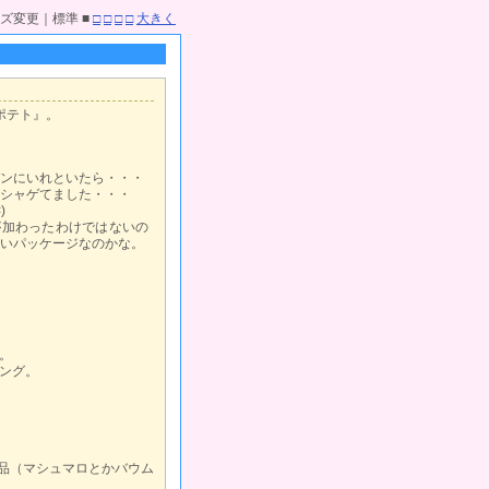
ズ変更｜標準 ■
□
□
□
□
大きく
ポテト』。
ンにいれといたら・・・
シャゲてました・・・
)
が加わったわけではないの
いパッケージなのかな。
。
ング。
品（マシュマロとかバウム