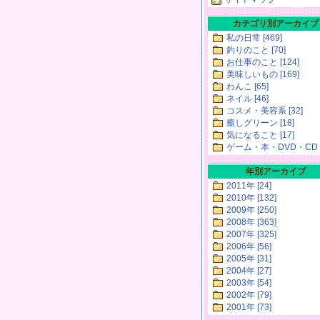
カテゴリ別アーカイブ
私の日常 [469]
釣りのこと [70]
お仕事のこと [124]
美味しいもの [169]
わんこ [65]
ネイル [46]
コスメ・美容系 [32]
癒しグリーン [18]
気になること [17]
ゲーム・本・DVD・CD [
年別アーカイブ
2011年 [24]
2010年 [132]
2009年 [250]
2008年 [363]
2007年 [325]
2006年 [56]
2005年 [31]
2004年 [27]
2003年 [54]
2002年 [79]
2001年 [73]