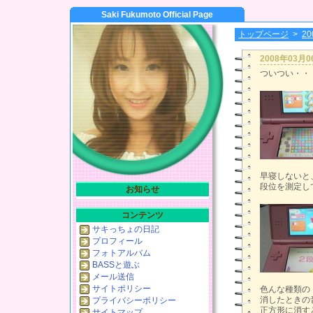
Saki Fukumoto Official Page
トップページ
>
2
2008年03月
ついつい・・
早寝しないと
段位を測定し
お知らせ
コンテンツ
サキっちょの日記
プロフィール
フォトアルバム
BASSと遊ぶ
メール送信
サイトポリシー
色んな種類の
消したときの
プライバシーポリシー
正方形に消す
サイトマップ