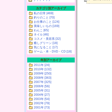
カテゴリ別アーカイブ
私の日常 [469]
釣りのこと [70]
お仕事のこと [124]
美味しいもの [169]
わんこ [65]
ネイル [46]
コスメ・美容系 [32]
癒しグリーン [18]
気になること [17]
ゲーム・本・DVD・CD [18]
年別アーカイブ
2011年 [24]
2010年 [132]
2009年 [250]
2008年 [363]
2007年 [325]
2006年 [56]
2005年 [31]
2004年 [27]
2003年 [54]
2002年 [79]
2001年 [73]