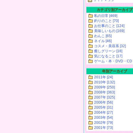
カテゴリ別アーカイブ
私の日常 [469]
釣りのこと [70]
お仕事のこと [124]
美味しいもの [169]
わんこ [65]
ネイル [46]
コスメ・美容系 [32]
癒しグリーン [18]
気になること [17]
ゲーム・本・DVD・CD [
年別アーカイブ
2011年 [24]
2010年 [132]
2009年 [250]
2008年 [363]
2007年 [325]
2006年 [56]
2005年 [31]
2004年 [27]
2003年 [54]
2002年 [79]
2001年 [73]