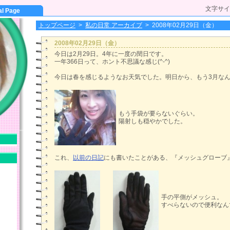
文字サイ
al Page
トップページ
>
私の日常 アーカイブ
>
2008年02月29日（金）
2008年02月29日（金）
今日は2月29日。4年に一度の閏日です。
一年366日って、ホント不思議な感じ(^-^)
今日は春を感じるようなお天気でした。明日から、もう3月な
もう手袋が要らないぐらい。
陽射しも穏やかでした。
これ、
以前の日記
にも書いたことがある、『メッシュグローブ
手の平側がメッシュ。
すべらないので便利なん