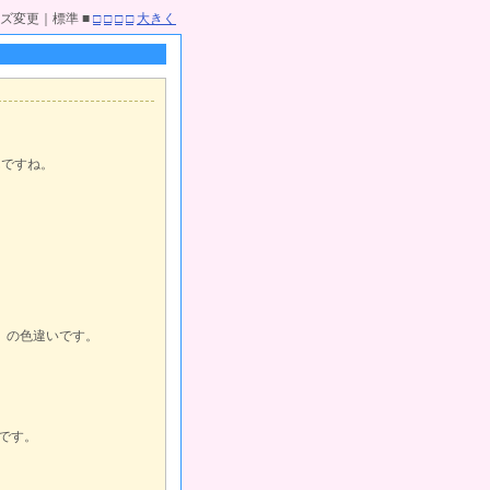
ズ変更｜標準 ■
□
□
□
□
大きく
んですね。
』の色違いです。
です。