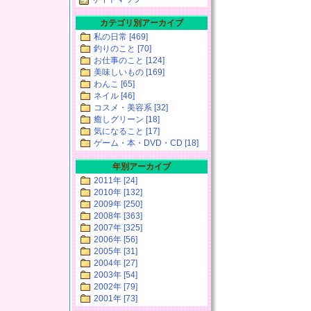
カテゴリ別アーカイブ
私の日常 [469]
釣りのこと [70]
お仕事のこと [124]
美味しいもの [169]
わんこ [65]
ネイル [46]
コスメ・美容系 [32]
癒しグリーン [18]
気になること [17]
ゲーム・本・DVD・CD [18]
年別アーカイブ
2011年 [24]
2010年 [132]
2009年 [250]
2008年 [363]
2007年 [325]
2006年 [56]
2005年 [31]
2004年 [27]
2003年 [54]
2002年 [79]
2001年 [73]