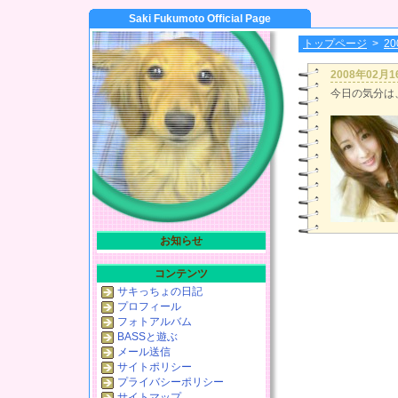
Saki Fukumoto Official Page
トップページ
>
2
2008年02月
今日の気分は
お知らせ
コンテンツ
サキっちょの日記
プロフィール
フォトアルバム
BASSと遊ぶ
メール送信
サイトポリシー
プライバシーポリシー
サイトマップ