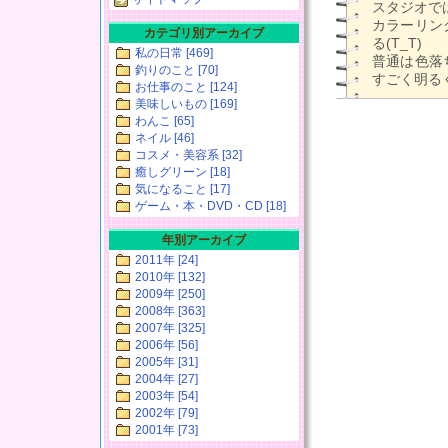
スタジオでは
カラーリン
カテゴリ別アーカイブ
る(T_T)
私の日常 [469]
普通は色落
釣りのこと [70]
すごく明る
お仕事のこと [124]
美味しいもの [169]
わんこ [65]
ネイル [46]
コスメ・美容系 [32]
癒しグリーン [18]
気になること [17]
ゲーム・本・DVD・CD [18]
年別アーカイブ
2011年 [24]
2010年 [132]
2009年 [250]
2008年 [363]
2007年 [325]
2006年 [56]
2005年 [31]
2004年 [27]
2003年 [54]
2002年 [79]
2001年 [73]