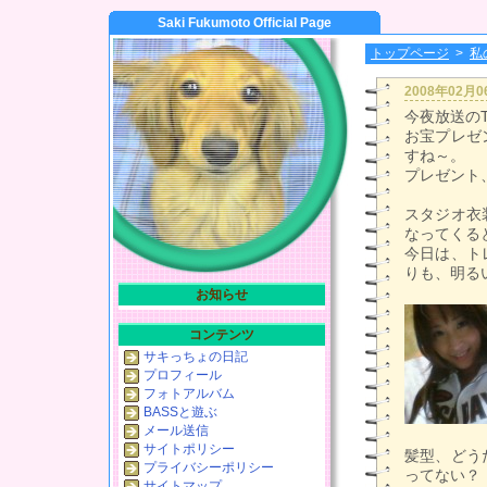
Saki Fukumoto Official Page
トップページ
>
私
2008年02月
今夜放送のT
お宝プレゼ
すね～。
プレゼント
スタジオ衣
なってくる
今日は、ト
りも、明る
お知らせ
コンテンツ
サキっちょの日記
プロフィール
フォトアルバム
BASSと遊ぶ
メール送信
サイトポリシー
髪型、どう
プライバシーポリシー
ってない？
サイトマップ