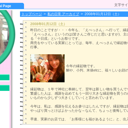
文字サイ
al Page
トップページ
>
私の日常 アーカイブ
>
2008年01月12日（土）
2008年01月12日（土）
昨日のことですが・・・今年も、「えべっさん」へ行って、縁
「えべっさん」というのは(皆さんご存じだと思いますが)、主
る「十日戎」というお祭りです。
商売をやっている実家にとっては、毎年、えべっさんで縁起物
行事。
今年の縁起物です。
鯛や、小判、米俵etcに、福々しいお顔
縁起物は、１年で神社に奉納して、翌年は新しい物を買うんで
繁盛した人は、感謝を込めてもう一回り大きな縁起物を買うの
いものから少しずつ大きくしていくと言われています。
今年は、私は、感謝を伝えるお参りはしたんですが、縁起物は
やっぱり買っとけばよかったかな～なんて、ちょっと後悔しています
早速、実家のお店では、「お客様にも福があるように」と、出