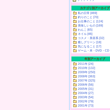
カテゴリ別アーカイブ
私の日常 [469]
釣りのこと [70]
お仕事のこと [124]
美味しいもの [169]
わんこ [65]
ネイル [46]
コスメ・美容系 [32]
癒しグリーン [18]
気になること [17]
ゲーム・本・DVD・CD [
年別アーカイブ
2011年 [24]
2010年 [132]
2009年 [250]
2008年 [363]
2007年 [325]
2006年 [56]
2005年 [31]
2004年 [27]
2003年 [54]
2002年 [79]
2001年 [73]