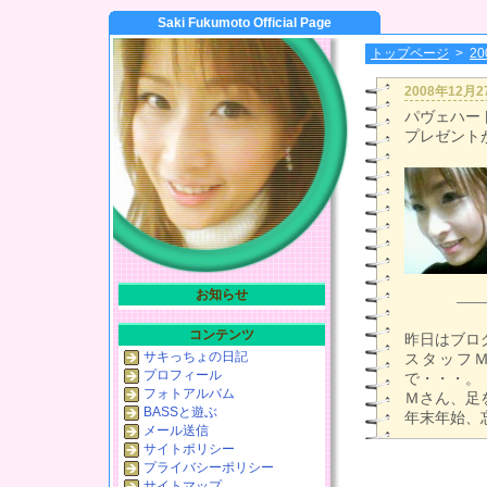
Saki Fukumoto Official Page
トップページ
>
2
2008年12月
パヴェハー
プレゼントが
お知らせ
コンテンツ
昨日はブログ
サキっちょの日記
スタッフＭ
プロフィール
で・・・。
フォトアルバム
Ｍさん、足
BASSと遊ぶ
年末年始、
メール送信
サイトポリシー
プライバシーポリシー
サイトマップ