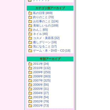
カテゴリ別アーカイブ
私の日常 [469]
釣りのこと [70]
お仕事のこと [124]
美味しいもの [169]
わんこ [65]
ネイル [46]
コスメ・美容系 [32]
癒しグリーン [18]
気になること [17]
ゲーム・本・DVD・CD [18]
年別アーカイブ
2011年 [24]
2010年 [132]
2009年 [250]
2008年 [363]
2007年 [325]
2006年 [56]
2005年 [31]
2004年 [27]
2003年 [54]
2002年 [79]
2001年 [73]