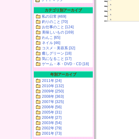
カテゴリ別アーカイブ
私の日常 [469]
釣りのこと [70]
お仕事のこと [124]
美味しいもの [169]
わんこ [65]
ネイル [46]
コスメ・美容系 [32]
癒しグリーン [18]
気になること [17]
ゲーム・本・DVD・CD [18]
年別アーカイブ
2011年 [24]
2010年 [132]
2009年 [250]
2008年 [363]
2007年 [325]
2006年 [56]
2005年 [31]
2004年 [27]
2003年 [54]
2002年 [79]
2001年 [73]