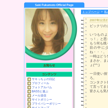
Saki Fukumoto Official Page
トップページ
>
私
2007年12月
ビックリの
いつものよ
っ！」と思
もう何も残
目の中に
ね・・・。
一時はどう
まさか、ま
ょ(^^;)
お知らせ
一日使い捨
コンテンツ
ろ。
サキっちょの日記
コンタクト
プロフィール
て言ってま
フォトアルバム
皆さんも気
BASSと遊ぶ
メール送信
サイトポリシー
プライバシーポリシー
サイトマップ