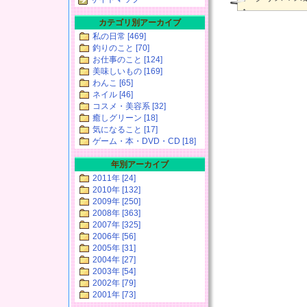
カテゴリ別アーカイブ
私の日常 [469]
釣りのこと [70]
お仕事のこと [124]
美味しいもの [169]
わんこ [65]
ネイル [46]
コスメ・美容系 [32]
癒しグリーン [18]
気になること [17]
ゲーム・本・DVD・CD [18]
年別アーカイブ
2011年 [24]
2010年 [132]
2009年 [250]
2008年 [363]
2007年 [325]
2006年 [56]
2005年 [31]
2004年 [27]
2003年 [54]
2002年 [79]
2001年 [73]