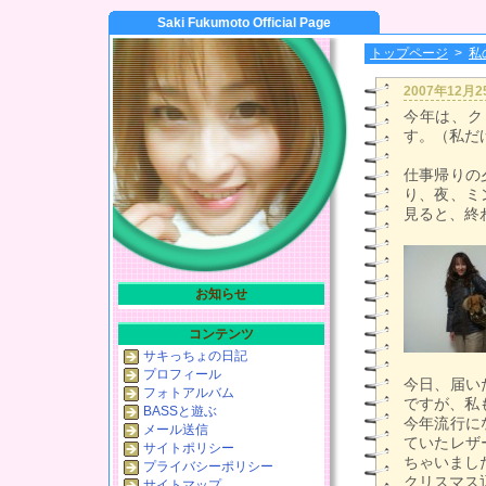
Saki Fukumoto Official Page
トップページ
>
私
2007年12月
今年は、ク
す。（私だ
仕事帰りの
り、夜、ミ
見ると、終
お知らせ
コンテンツ
サキっちょの日記
プロフィール
今日、届い
フォトアルバム
ですが、私
BASSと遊ぶ
今年流行に
メール送信
ていたレザ
サイトポリシー
ちゃいまし
プライバシーポリシー
クリスマス
サイトマップ