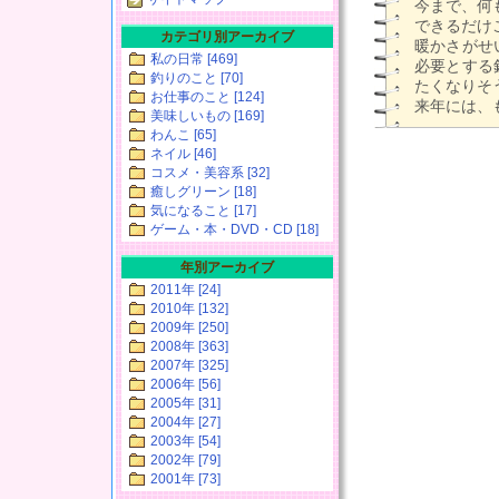
今まで、何
できるだけ
カテゴリ別アーカイブ
暖かさがせ
私の日常 [469]
必要とする
釣りのこと [70]
たくなりそ
お仕事のこと [124]
来年には、
美味しいもの [169]
わんこ [65]
ネイル [46]
コスメ・美容系 [32]
癒しグリーン [18]
気になること [17]
ゲーム・本・DVD・CD [18]
年別アーカイブ
2011年 [24]
2010年 [132]
2009年 [250]
2008年 [363]
2007年 [325]
2006年 [56]
2005年 [31]
2004年 [27]
2003年 [54]
2002年 [79]
2001年 [73]