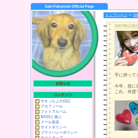
Saki Fukumoto Official Page
トップページ
>
2
2007年12月
手に持って
お知らせ
今年、急に
これ、何度
コンテンツ
サキっちょの日記
プロフィール
フォトアルバム
BASSと遊ぶ
メール送信
サイトポリシー
プライバシーポリシー
サイトマップ