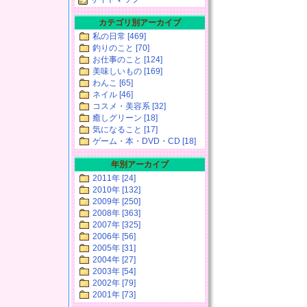
カテゴリ別アーカイブ
私の日常 [469]
釣りのこと [70]
お仕事のこと [124]
美味しいもの [169]
わんこ [65]
ネイル [46]
コスメ・美容系 [32]
癒しグリーン [18]
気になること [17]
ゲーム・本・DVD・CD [18]
年別アーカイブ
2011年 [24]
2010年 [132]
2009年 [250]
2008年 [363]
2007年 [325]
2006年 [56]
2005年 [31]
2004年 [27]
2003年 [54]
2002年 [79]
2001年 [73]