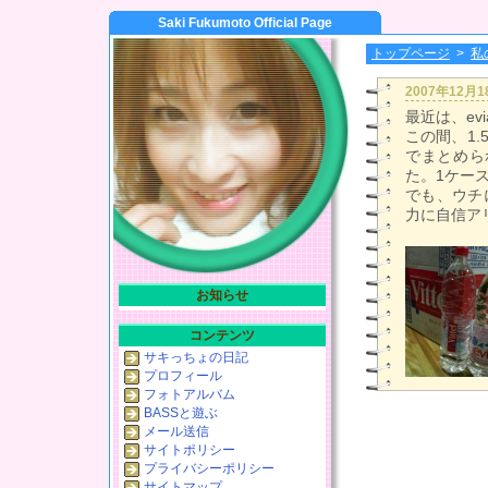
Saki Fukumoto Official Page
トップページ
>
私
2007年12月
最近は、ev
この間、1
でまとめら
た。1ケー
でも、ウチ
力に自信アリ
お知らせ
コンテンツ
サキっちょの日記
プロフィール
フォトアルバム
BASSと遊ぶ
メール送信
サイトポリシー
プライバシーポリシー
サイトマップ