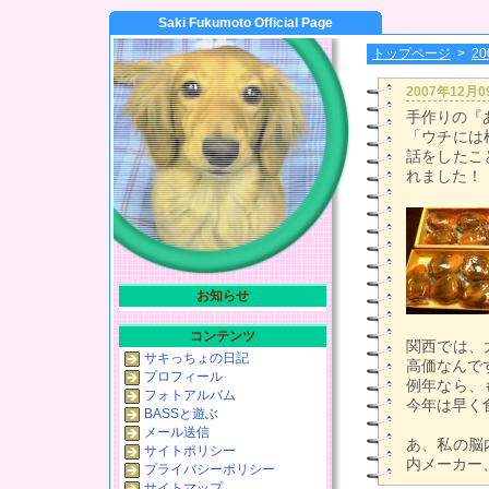
Saki Fukumoto Official Page
トップページ
>
2
2007年12月
手作りの『
「ウチには
話をしたこ
れました！
お知らせ
コンテンツ
関西では、
サキっちょの日記
高価なんで
プロフィール
例年なら、
フォトアルバム
今年は早く食
BASSと遊ぶ
メール送信
あ、私の脳
サイトポリシー
内メーカー
プライバシーポリシー
サイトマップ