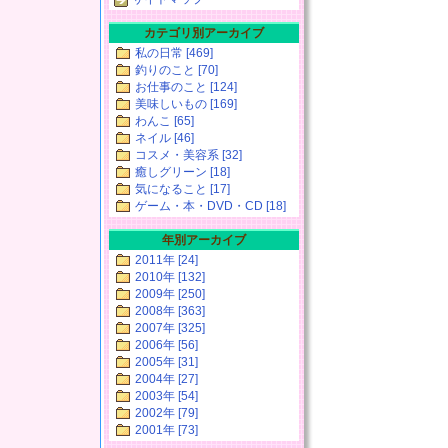
カテゴリ別アーカイブ
私の日常 [469]
釣りのこと [70]
お仕事のこと [124]
美味しいもの [169]
わんこ [65]
ネイル [46]
コスメ・美容系 [32]
癒しグリーン [18]
気になること [17]
ゲーム・本・DVD・CD [18]
年別アーカイブ
2011年 [24]
2010年 [132]
2009年 [250]
2008年 [363]
2007年 [325]
2006年 [56]
2005年 [31]
2004年 [27]
2003年 [54]
2002年 [79]
2001年 [73]