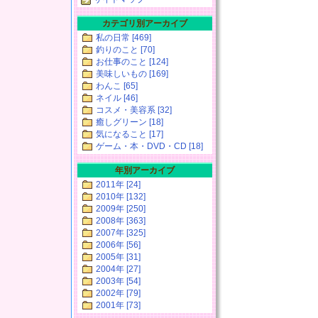
カテゴリ別アーカイブ
私の日常 [469]
釣りのこと [70]
お仕事のこと [124]
美味しいもの [169]
わんこ [65]
ネイル [46]
コスメ・美容系 [32]
癒しグリーン [18]
気になること [17]
ゲーム・本・DVD・CD [18]
年別アーカイブ
2011年 [24]
2010年 [132]
2009年 [250]
2008年 [363]
2007年 [325]
2006年 [56]
2005年 [31]
2004年 [27]
2003年 [54]
2002年 [79]
2001年 [73]