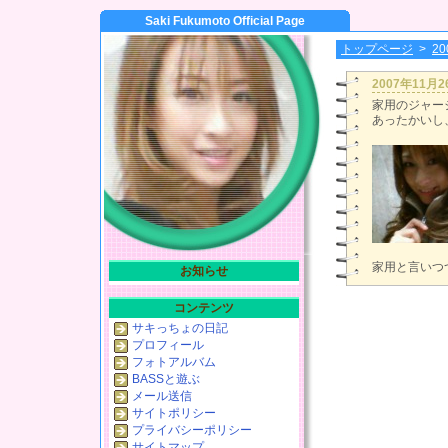
Saki Fukumoto Official Page
トップページ
>
2
2007年11月
家用のジャー
あったかいし
家用と言いつ
お知らせ
コンテンツ
サキっちょの日記
プロフィール
フォトアルバム
BASSと遊ぶ
メール送信
サイトポリシー
プライバシーポリシー
サイトマップ