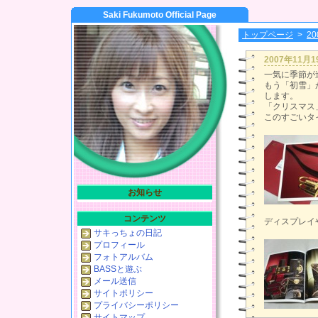
Saki Fukumoto Official Page
トップページ
>
2
2007年11月
一気に季節が
もう「初雪」
します。
「クリスマス
このすごいタ
お知らせ
コンテンツ
ディスプレイ
サキっちょの日記
プロフィール
フォトアルバム
BASSと遊ぶ
メール送信
サイトポリシー
プライバシーポリシー
サイトマップ