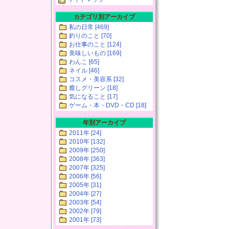
カテゴリ別アーカイブ
私の日常 [469]
釣りのこと [70]
お仕事のこと [124]
美味しいもの [169]
わんこ [65]
ネイル [46]
コスメ・美容系 [32]
癒しグリーン [18]
気になること [17]
ゲーム・本・DVD・CD [18]
年別アーカイブ
2011年 [24]
2010年 [132]
2009年 [250]
2008年 [363]
2007年 [325]
2006年 [56]
2005年 [31]
2004年 [27]
2003年 [54]
2002年 [79]
2001年 [73]