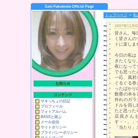
Saki Fukumoto Official Page
トップページ
>
私
2007年11月
皆さん、毎
く皆さんの
トに楽しま
今日の私は
きたくなり
夜になって
でも思った
一応、風邪
ぐるぐる巻
お知らせ
ったばかり
数冊の本を
コンテンツ
外れのガラ
サキっちょの日記
ドルを回し
プロフィール
たと思った
フォトアルバム
店員さん
BASSと遊ぶ
す・・。」っ
メール送信
「当たり」と
サイトポリシー
プライバシーポリシー
サイトマップ