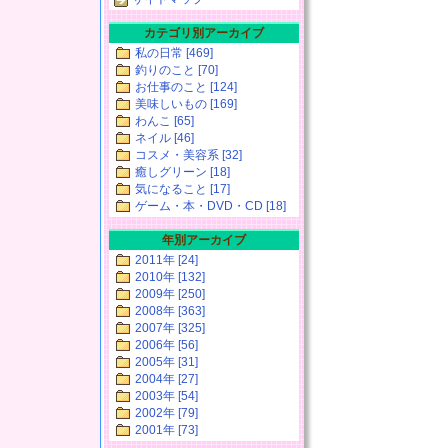
カテゴリ別アーカイブ
私の日常 [469]
釣りのこと [70]
お仕事のこと [124]
美味しいもの [169]
わんこ [65]
ネイル [46]
コスメ・美容系 [32]
癒しグリーン [18]
気になること [17]
ゲーム・本・DVD・CD [18]
年別アーカイブ
2011年 [24]
2010年 [132]
2009年 [250]
2008年 [363]
2007年 [325]
2006年 [56]
2005年 [31]
2004年 [27]
2003年 [54]
2002年 [79]
2001年 [73]