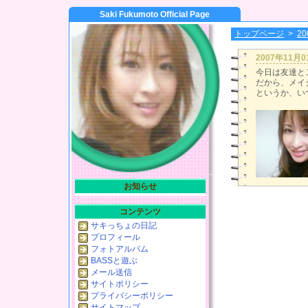
Saki Fukumoto Official Page
トップページ
>
2
2007年11月
今日は友達と
だから、メイ
というか、いつ
お知らせ
コンテンツ
サキっちょの日記
プロフィール
フォトアルバム
BASSと遊ぶ
メール送信
サイトポリシー
プライバシーポリシー
サイトマップ