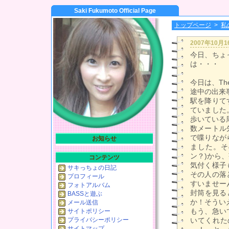
Saki Fukumoto Official Page
トップページ
>
私
2007年10月
今日、ちょ
は・・・
今日は、T
途中の出来
駅を降りて
ていました
歩いている
数メートル
で喋りなが
お知らせ
ました。そ
ン？)から
コンテンツ
気付く様子
サキっちょの日記
その人の落
プロフィール
すいませー
フォトアルバム
封筒を見る
BASSと遊ぶ
か！そうい
メール送信
もう、急い
サイトポリシー
プライバシーポリシー
いてくれた
サイトマップ