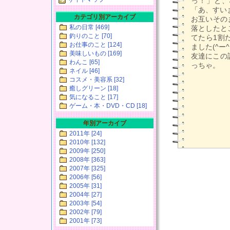
っ！」と、
「あ、すい
カテゴリ別アーカイブ
お互いその
私の日常 [469]
落としたと
釣りのこと [70]
てたら1割
お仕事のこと [124]
ました(^ー^;
美味しいもの [169]
友達にこの
わんこ [65]
っちゃ。
ネイル [46]
コスメ・美容系 [32]
癒しグリーン [18]
気になること [17]
ゲーム・本・DVD・CD [18]
年別アーカイブ
2011年 [24]
2010年 [132]
2009年 [250]
2008年 [363]
2007年 [325]
2006年 [56]
2005年 [31]
2004年 [27]
2003年 [54]
2002年 [79]
2001年 [73]