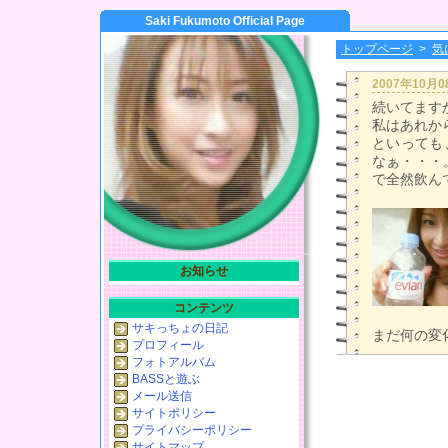
Saki Fukumoto Official Page
トップページ
>
気
2007年10月
続いてます
私はあれから
といっても
なぁ・・・
で全然飲ん
お知らせ
コンテンツ
サキっちょの日記
まだ何の変化
プロフィール
フォトアルバム
BASSと遊ぶ
メール送信
サイトポリシー
プライバシーポリシー
サイトマップ