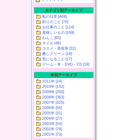
カテゴリ別アーカイブ
私の日常 [469]
釣りのこと [70]
お仕事のこと [124]
美味しいもの [169]
わんこ [65]
ネイル [46]
コスメ・美容系 [32]
癒しグリーン [18]
気になること [17]
ゲーム・本・DVD・CD [18]
年別アーカイブ
2011年 [24]
2010年 [132]
2009年 [250]
2008年 [363]
2007年 [325]
2006年 [56]
2005年 [31]
2004年 [27]
2003年 [54]
2002年 [79]
2001年 [73]