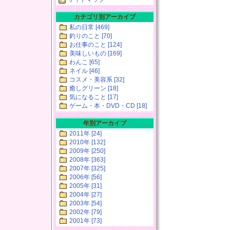
カテゴリ別アーカイブ
私の日常 [469]
釣りのこと [70]
お仕事のこと [124]
美味しいもの [169]
わんこ [65]
ネイル [46]
コスメ・美容系 [32]
癒しグリーン [18]
気になること [17]
ゲーム・本・DVD・CD [18]
年別アーカイブ
2011年 [24]
2010年 [132]
2009年 [250]
2008年 [363]
2007年 [325]
2006年 [56]
2005年 [31]
2004年 [27]
2003年 [54]
2002年 [79]
2001年 [73]