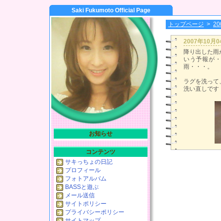
Saki Fukumoto Official Page
トップページ
>
2
2007年10月
降り出した雨
いう予報が
雨・・・。
ラグを洗って
洗い直しです
お知らせ
コンテンツ
サキっちょの日記
プロフィール
フォトアルバム
BASSと遊ぶ
メール送信
サイトポリシー
プライバシーポリシー
サイトマップ