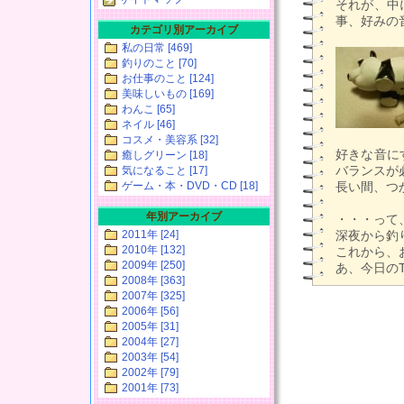
それが、中
事、好みの
カテゴリ別アーカイブ
私の日常 [469]
釣りのこと [70]
お仕事のこと [124]
美味しいもの [169]
わんこ [65]
ネイル [46]
コスメ・美容系 [32]
好きな音に
癒しグリーン [18]
バランスが
気になること [17]
ゲーム・本・DVD・CD [18]
長い間、つ
年別アーカイブ
・・・って
2011年 [24]
深夜から釣り
2010年 [132]
これから、
2009年 [250]
あ、今日のT
2008年 [363]
2007年 [325]
2006年 [56]
2005年 [31]
2004年 [27]
2003年 [54]
2002年 [79]
2001年 [73]