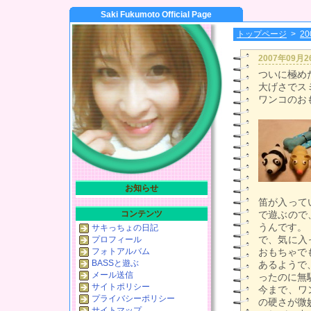
Saki Fukumoto Official Page
トップページ
>
2
2007年09月
ついに極め
大げさでスミ
ワンコのお
お知らせ
笛が入って
コンテンツ
で遊ぶので
うんです。
サキっちょの日記
で、気に入
プロフィール
フォトアルバム
おもちゃで
BASSと遊ぶ
あるようで
メール送信
ったのに無駄
サイトポリシー
今まで、ワ
プライバシーポリシー
の硬さが微
サイトマップ