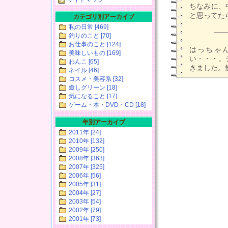
ちなみに、
と思ってた
カテゴリ別アーカイブ
私の日常 [469]
釣りのこと [70]
お仕事のこと [124]
はっちゃ
美味しいもの [169]
い・・・。
わんこ [65]
きました。
ネイル [46]
コスメ・美容系 [32]
癒しグリーン [18]
気になること [17]
ゲーム・本・DVD・CD [18]
年別アーカイブ
2011年 [24]
2010年 [132]
2009年 [250]
2008年 [363]
2007年 [325]
2006年 [56]
2005年 [31]
2004年 [27]
2003年 [54]
2002年 [79]
2001年 [73]