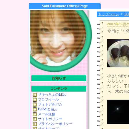
Saki Fukumoto Official Page
トップページ
>
2
2007年09月
今日は「中
小さい頃か
お知らせ
ららしい・
だって、子
コンテンツ
ら、木の台
サキっちょの日記
プロフィール
フォトアルバム
BASSと遊ぶ
メール送信
サイトポリシー
プライバシーポリシー
サイトマップ