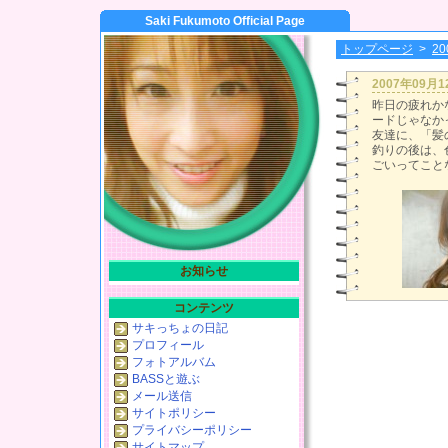
Saki Fukumoto Official Page
トップページ
>
2
2007年09月
昨日の疲れか
ードじゃなかっ
友達に、「髪
釣りの後は、
ごいってこと
お知らせ
コンテンツ
サキっちょの日記
プロフィール
フォトアルバム
BASSと遊ぶ
メール送信
サイトポリシー
プライバシーポリシー
サイトマップ