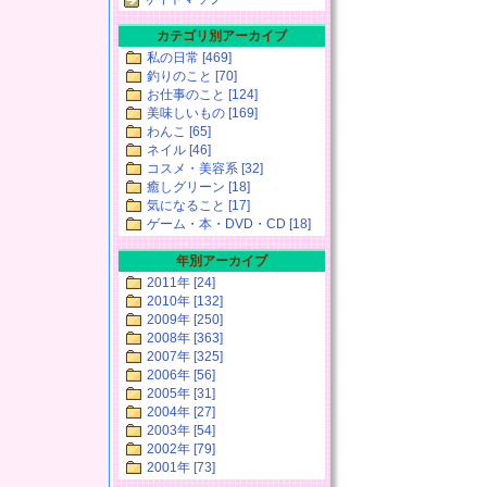
カテゴリ別アーカイブ
私の日常 [469]
釣りのこと [70]
お仕事のこと [124]
美味しいもの [169]
わんこ [65]
ネイル [46]
コスメ・美容系 [32]
癒しグリーン [18]
気になること [17]
ゲーム・本・DVD・CD [18]
年別アーカイブ
2011年 [24]
2010年 [132]
2009年 [250]
2008年 [363]
2007年 [325]
2006年 [56]
2005年 [31]
2004年 [27]
2003年 [54]
2002年 [79]
2001年 [73]