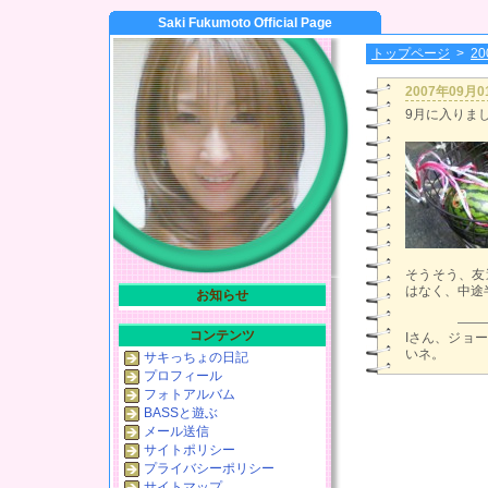
Saki Fukumoto Official Page
トップページ
>
2
2007年09月
9月に入りま
そうそう、友
はなく、中途
お知らせ
コンテンツ
Iさん、ジョー
いネ。
サキっちょの日記
プロフィール
フォトアルバム
BASSと遊ぶ
メール送信
サイトポリシー
プライバシーポリシー
サイトマップ