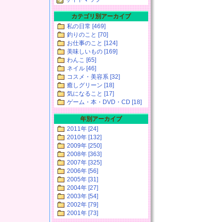
カテゴリ別アーカイブ
私の日常 [469]
釣りのこと [70]
お仕事のこと [124]
美味しいもの [169]
わんこ [65]
ネイル [46]
コスメ・美容系 [32]
癒しグリーン [18]
気になること [17]
ゲーム・本・DVD・CD [18]
年別アーカイブ
2011年 [24]
2010年 [132]
2009年 [250]
2008年 [363]
2007年 [325]
2006年 [56]
2005年 [31]
2004年 [27]
2003年 [54]
2002年 [79]
2001年 [73]