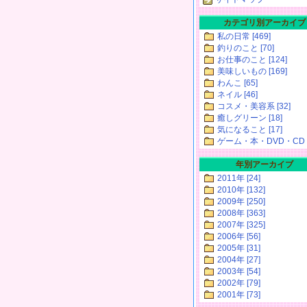
カテゴリ別アーカイブ
私の日常 [469]
釣りのこと [70]
お仕事のこと [124]
美味しいもの [169]
わんこ [65]
ネイル [46]
コスメ・美容系 [32]
癒しグリーン [18]
気になること [17]
ゲーム・本・DVD・CD [
年別アーカイブ
2011年 [24]
2010年 [132]
2009年 [250]
2008年 [363]
2007年 [325]
2006年 [56]
2005年 [31]
2004年 [27]
2003年 [54]
2002年 [79]
2001年 [73]