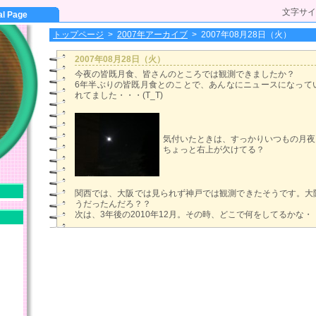
文字サイ
al Page
トップページ
>
2007年アーカイブ
>
2007年08月28日（火）
2007年08月28日（火）
今夜の皆既月食、皆さんのところでは観測できましたか？
6年半ぶりの皆既月食とのことで、あんなにニュースになって
れてました・・・(T_T)
気付いたときは、すっかりいつもの月夜
ちょっと右上が欠けてる？
関西では、大阪では見られず神戸では観測できたそうです。大
うだったんだろ？？
次は、3年後の2010年12月。その時、どこで何をしてるかな・