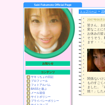
Saki Fukumoto Official Page
トップページ
>
2
2007年08月
皆さん、お
変なことに
お休みの皆
そうそう、
ます・・・
お知らせ
コンテンツ
サキっちょの日記
関係ないけ
プロフィール
ものすごく
フォトアルバム
ました。「
BASSと遊ぶ
焼！」した
メール送信
サイトポリシー
プライバシーポリシー
サイトマップ