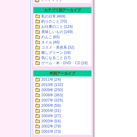
カテゴリ別アーカイブ
私の日常 [469]
釣りのこと [70]
お仕事のこと [124]
美味しいもの [169]
わんこ [65]
ネイル [46]
コスメ・美容系 [32]
癒しグリーン [18]
気になること [17]
ゲーム・本・DVD・CD [18]
年別アーカイブ
2011年 [24]
2010年 [132]
2009年 [250]
2008年 [363]
2007年 [325]
2006年 [56]
2005年 [31]
2004年 [27]
2003年 [54]
2002年 [79]
2001年 [73]